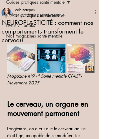
Guides pratiques santé mentale
cabinetcpas
Guides pratiques santé mentale
3 nov. 2025
2 min de lecture
NEUROPLASTICITÉ : comment nos
Livres / Ebooks
comportements transforment le
Nos magazines santé mentale
cerveau
Magazine n°9 - " Santé mentale CPAS" - 
Novembre 2025
Le cerveau, un organe en 
mouvement permanent
Longtemps, on a cru que le cerveau adulte 
était figé, incapable de se modifier. Les 