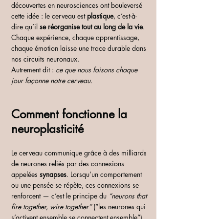
découvertes en neurosciences ont bouleversé 
cette idée : le cerveau est 
plastique
, c’est-à-
dire qu’il 
se réorganise tout au long de la vie
. 
Chaque expérience, chaque apprentissage, 
chaque émotion laisse une trace durable dans 
nos circuits neuronaux.
Autrement dit : 
ce que nous faisons chaque 
jour façonne notre cerveau.
Comment fonctionne la 
neuroplasticité
Le cerveau communique grâce à des milliards 
de neurones reliés par des connexions 
appelées 
synapses
. Lorsqu’un comportement 
ou une pensée se répète, ces connexions se 
renforcent — c’est le principe du 
“neurons that 
fire together, wire together”
 (“les neurones qui 
s’activent ensemble se connectent ensemble”).