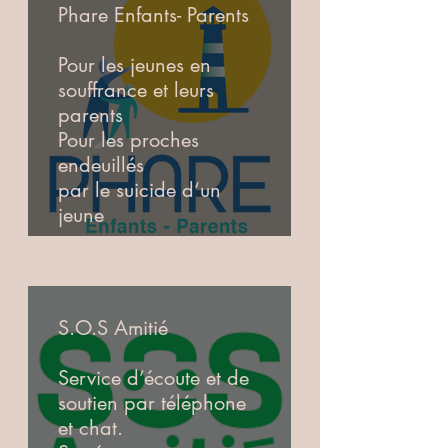
Phare Enfants- Parents
Pour les jeunes en
souffrance et leurs
parents
Pour les proches
endeuillés
par le suicide d‘un
jeune
01 43 46 00 62
De 10h à 17h, du
lundi au vendredi
S.O.S Amitié
Service confidentiel
et gratuit + appel non
Service d’écoute et de
surtaxé
soutien par téléphone
et chat.
phare.org