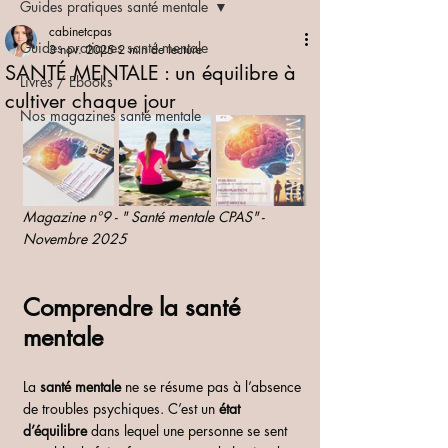
Guides pratiques santé mentale
cabinetcpas
Guides pratiques santé mentale
3 nov. 2025
2 min de lecture
SANTÉ MENTALE : un équilibre à
Livres / Ebooks
cultiver chaque jour
Nos magazines santé mentale
Magazine n°9 - " Santé mentale CPAS" - 
Novembre 2025
Comprendre la santé 
mentale
La 
santé mentale
 ne se résume pas à l’absence 
de troubles psychiques. C’est un 
état 
d’équilibre
 dans lequel une personne se sent 