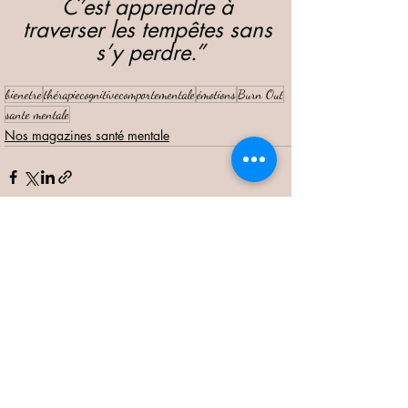
C’est apprendre à 
traverser les tempêtes sans 
s’y perdre.”
bienetre
thérapiecognitivecomportementale
émotions
Burn Out
sante mentale
Nos magazines santé mentale
Posts récents
Voir tout